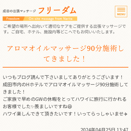
成田市の出張マッサー
ご希望の場所へ出向いて適切なケアをご提供する出張マッサージで
す。ご自宅、ホテル、施設内等どこへでもお伺いいたします。
ホーム
アロマオイルマッサージ90分施術し
てきました！
コース・料金
サービスの流れ
いつもブログ読んで下さいましてありがとうございます！
実績・お客様の声
成田市内のHホテルでアロマオイルマッサージ90分施術して
きました！
ご予約・お問い合わせ
ご家族で早めのGWの休暇をとってハワイに旅行に行かれる
お客様でした✨羨ましいですね😆
ハワイ楽しんできて頂きたいです！いってらっしゃいませ✈️
2024年04月25日 13:47